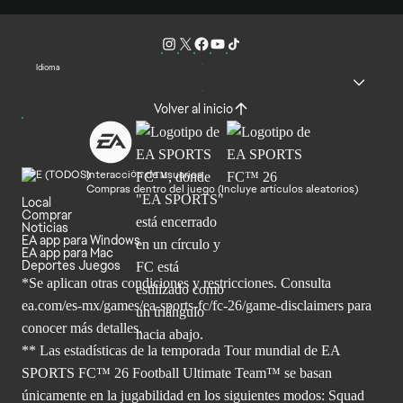
Idioma
Volver al inicio
Interacción de usuarios
Compras dentro del juego (Incluye artículos aleatorios)
Local
Comprar
Noticias
EA app para Windows
EA app para Mac
Deportes Juegos
*Se aplican otras condiciones y restricciones. Consulta
ea.com/
es-mx/games/ea-sports-fc/fc-26/game-disclaimers para
conocer más
detalles.
** Las estadísticas de la temporada Tour mundial de EA
SPORTS FC™ 26 Football Ultimate Team™ se basan
únicamente en la jugabilidad en los siguientes modos: Squad