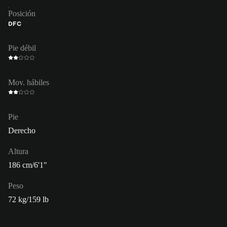
Posición
DFC
Pie débil
Mov. hábiles
Pie
Derecho
Altura
186 cm/6'1"
Peso
72 kg/159 lb