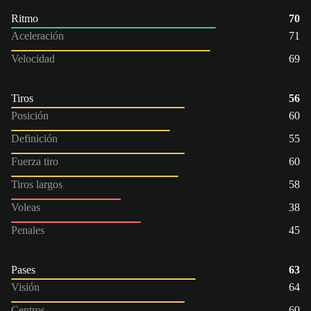
Ritmo
70
Aceleración
71
Velocidad
69
Tiros
56
Posición
60
Definición
55
Fuerza tiro
60
Tiros largos
58
Voleas
38
Penales
45
Pases
63
Visión
64
Centros
60