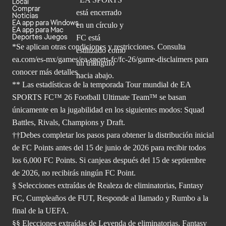
Local
Comprar
Noticias
EA app para Windows
EA app para Mac
Deportes Juegos
*Se aplican otras condiciones y restricciones. Consulta
ea.com/
es-mx/games/ea-sports-fc/fc-26/game-disclaimers para
conocer más
detalles.
** Las estadísticas de la temporada Tour mundial de EA
SPORTS FC™ 26 Football Ultimate Team™ se basan
únicamente en la jugabilidad en los siguientes modos: Squad
Battles, Rivals, Champions y Draft.
††Debes completar los pasos para obtener la distribución inicial
de FC Points antes del 15 de junio de 2026 para recibir todos
los 6,000 FC Points. Si canjeas después del 15 de septiembre
de 2026, no recibirás ningún FC Point.
§ Selecciones extraídas de Realeza de eliminatorias, Fantasy
FC, Cumpleaños de FUT, Responde al llamado y Rumbo a la
final de la UEFA.
§§ Elecciones extraídas de Leyenda de eliminatorias, Fantasy