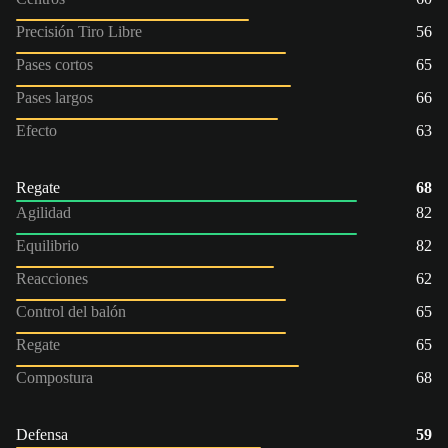
Precisión Tiro Libre
56
Pases cortos
65
Pases largos
66
Efecto
63
Regate
68
Agilidad
82
Equilibrio
82
Reacciones
62
Control del balón
65
Regate
65
Compostura
68
Defensa
59