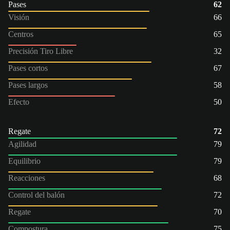
Pases
62
Visión
66
Centros
65
Precisión Tiro Libre
32
Pases cortos
67
Pases largos
58
Efecto
50
Regate
72
Agilidad
79
Equilibrio
79
Reacciones
68
Control del balón
72
Regate
70
Compostura
75