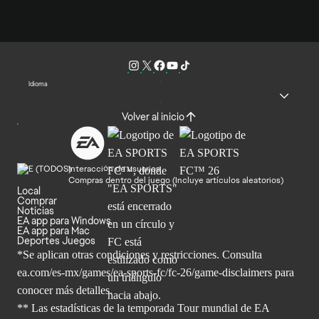
Idioma
Volver al inicio
Interacción de usuarios
Compras dentro del juego (Incluye artículos aleatorios)
Local
Comprar
Noticias
EA app para Windows
EA app para Mac
Deportes Juegos
*Se aplican otras condiciones y restricciones. Consulta
ea.com/
es-mx/games/ea-sports-fc/fc-26/game-disclaimers para
conocer más
detalles.
** Las estadísticas de la temporada Tour mundial de EA