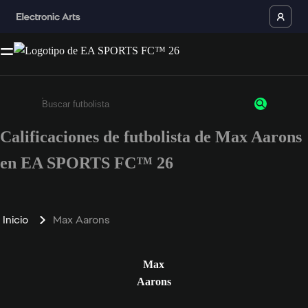
Calificaciones de futbolista de Max Aarons
Ingresa un mínimo de 3 caracteres o números
en EA SPORTS FC™ 26
Inicio
Max Aarons
Max
Aarons