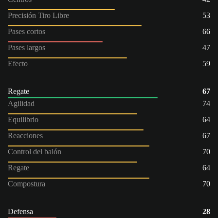
Precisión Tiro Libre
53
Pases cortos
66
Pases largos
47
Efecto
59
Regate
67
Agilidad
74
Equilibrio
64
Reacciones
67
Control del balón
70
Regate
64
Compostura
70
Defensa
28