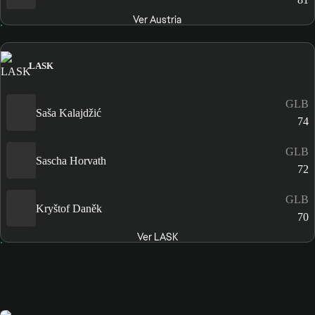
Ver Austria
LASK
GLB
Saša Kalajdžić
74
GLB
Sascha Horvath
72
GLB
Kryštof Daněk
70
Ver LASK