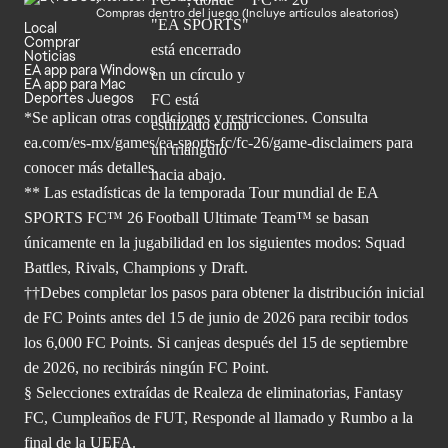
Compras dentro del juego (Incluye artículos aleatorios)
Local
Comprar
Noticias
EA app para Windows
EA app para Mac
Deportes Juegos
*Se aplican otras condiciones y restricciones. Consulta
ea.com/
es-mx/games/ea-sports-fc/fc-26/game-disclaimers para
conocer más
detalles.
** Las estadísticas de la temporada Tour mundial de EA
SPORTS FC™ 26 Football Ultimate Team™ se basan
únicamente en la jugabilidad en los siguientes modos: Squad
Battles, Rivals, Champions y Draft.
††Debes completar los pasos para obtener la distribución inicial
de FC Points antes del 15 de junio de 2026 para recibir todos
los 6,000 FC Points. Si canjeas después del 15 de septiembre
de 2026, no recibirás ningún FC Point.
§ Selecciones extraídas de Realeza de eliminatorias, Fantasy
FC, Cumpleaños de FUT, Responde al llamado y Rumbo a la
final de la UEFA.