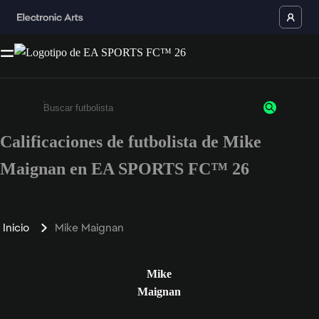
Calificaciones de futbolista de Mike
Ingresa un mínimo de 3 caracteres o números
Maignan en EA SPORTS FC™ 26
Inicio
Mike Maignan
Mike
Maignan