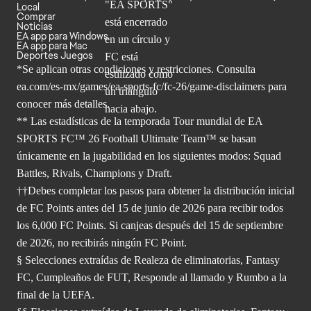
Local
Comprar
Noticias
EA app para Windows
EA app para Mac
Deportes Juegos
*Se aplican otras condiciones y restricciones. Consulta
ea.com/
es-mx/games/ea-sports-fc/fc-26/game-disclaimers para
conocer más
detalles.
** Las estadísticas de la temporada Tour mundial de EA
SPORTS FC™ 26 Football Ultimate Team™ se basan
únicamente en la jugabilidad en los siguientes modos: Squad
Battles, Rivals, Champions y Draft.
††Debes completar los pasos para obtener la distribución inicial
de FC Points antes del 15 de junio de 2026 para recibir todos
los 6,000 FC Points. Si canjeas después del 15 de septiembre
de 2026, no recibirás ningún FC Point.
§ Selecciones extraídas de Realeza de eliminatorias, Fantasy
FC, Cumpleaños de FUT, Responde al llamado y Rumbo a la
final de la UEFA.