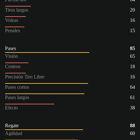
Tiros largos
20
Voleas
16
Penales
15
Pases
85
Visión
65
Centros
18
Precisión Tiro Libre
16
Pases cortos
64
Pases largos
61
Efecto
38
Regate
88
Agilidad
60