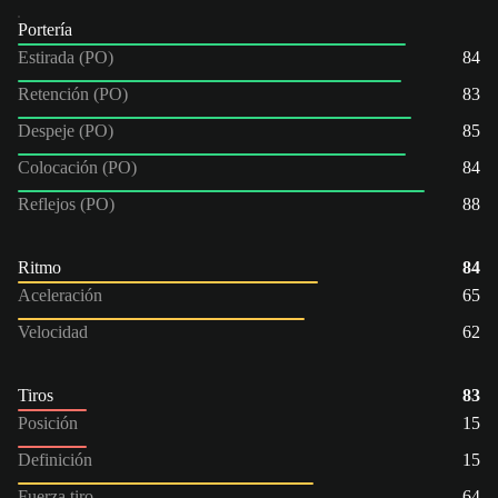
Portería
Estirada (PO)
84
Retención (PO)
83
Despeje (PO)
85
Colocación (PO)
84
Reflejos (PO)
88
Ritmo
84
Aceleración
65
Velocidad
62
Tiros
83
Posición
15
Definición
15
Fuerza tiro
64