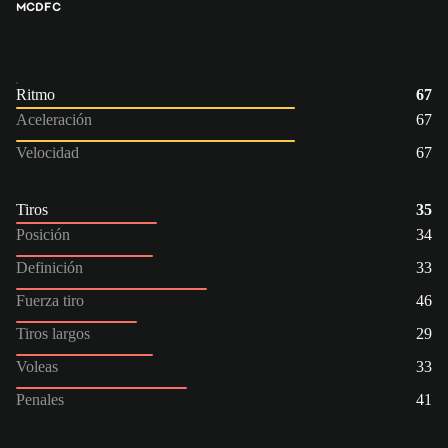
MC
DFC
Ritmo
67
Aceleración
67
Velocidad
67
Tiros
35
Posición
34
Definición
33
Fuerza tiro
46
Tiros largos
29
Voleas
33
Penales
41