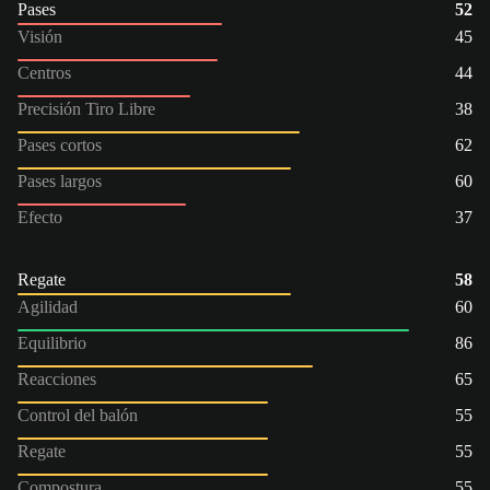
Pases
52
Visión
45
Centros
44
Precisión Tiro Libre
38
Pases cortos
62
Pases largos
60
Efecto
37
Regate
58
Agilidad
60
Equilibrio
86
Reacciones
65
Control del balón
55
Regate
55
Compostura
55