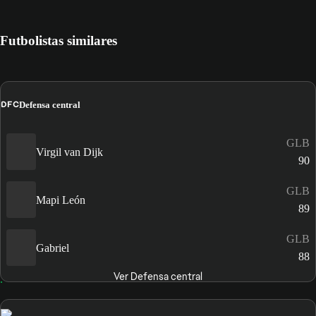
Futbolistas similares
DFC
Defensa central
GLB
Virgil van Dijk
90
GLB
Mapi León
89
GLB
Gabriel
88
Ver Defensa central