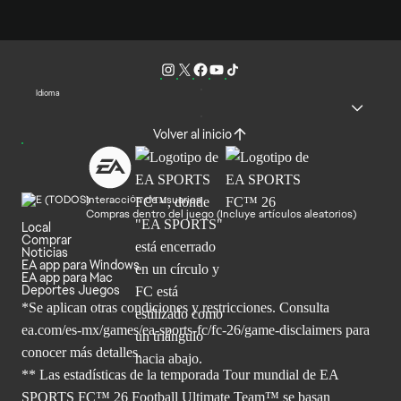
Idioma
Volver al inicio
Interacción de usuarios
Compras dentro del juego (Incluye artículos aleatorios)
Local
Comprar
Noticias
EA app para Windows
EA app para Mac
Deportes Juegos
*Se aplican otras condiciones y restricciones. Consulta
ea.com/
es-mx/games/ea-sports-fc/fc-26/game-disclaimers para
conocer más
detalles.
** Las estadísticas de la temporada Tour mundial de EA
SPORTS FC™ 26 Football Ultimate Team™ se basan