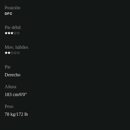
Posición
DFC
Pie débil
Mov. hábiles
Pie
Derecho
Altura
183 cm/6'0"
Peso
78 kg/172 lb