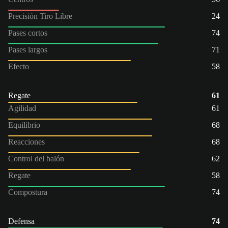
Precisión Tiro Libre
24
Pases cortos
74
Pases largos
71
Efecto
58
Regate
61
Agilidad
61
Equilibrio
68
Reacciones
68
Control del balón
62
Regate
58
Compostura
74
Defensa
74