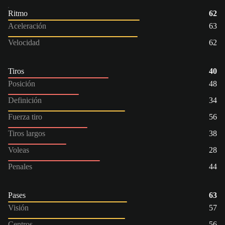
Ritmo
62
Aceleración
63
Velocidad
62
Tiros
40
Posición
48
Definición
34
Fuerza tiro
56
Tiros largos
38
Voleas
28
Penales
44
Pases
63
Visión
57
Centros
56