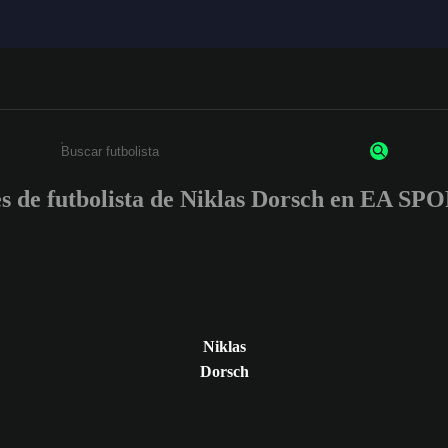
es de futbolista de Niklas Dorsch en EA 
Ingresa un mínimo de 3 caracteres o números
Niklas
Dorsch