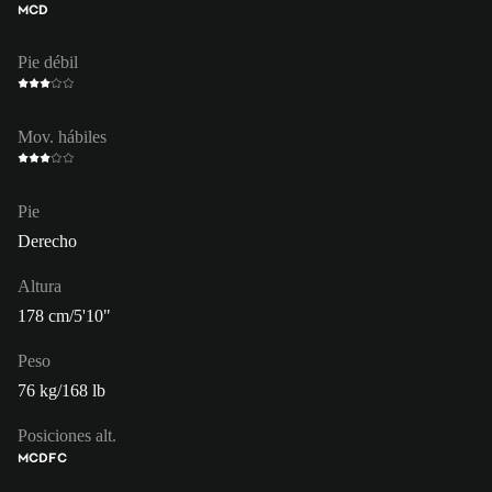
MCD
Pie débil
Mov. hábiles
Pie
Derecho
Altura
178 cm/5'10"
Peso
76 kg/168 lb
Posiciones alt.
MC
DFC