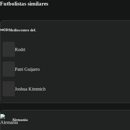
Futbolistas similares
MCD
Mediocentro def.
Rodri
Patri Guijarro
Joshua Kimmich
Alemania