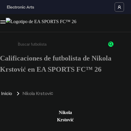
Calificaciones de futbolista de Nikola
Ingresa un mínimo de 3 caracteres o números
Krstović en EA SPORTS FC™ 26
Inicio
Nikola Krstović
Nikola
Krstović