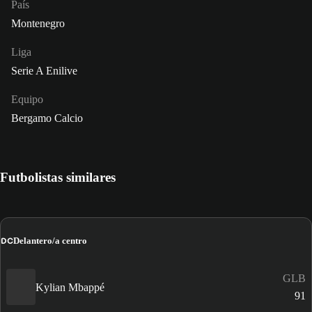
País
Montenegro
Liga
Serie A Enilive
Equipo
Bergamo Calcio
Futbolistas similares
DC
Delantero/a centro
GLB
Kylian Mbappé
91