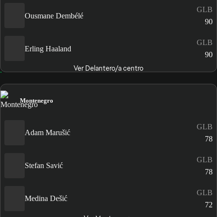
GLB
Ousmane Dembélé
90
GLB
Erling Haaland
90
Ver Delantero/a centro
Montenegro
GLB
Adam Marušić
78
GLB
Stefan Savić
78
GLB
Medina Dešić
72