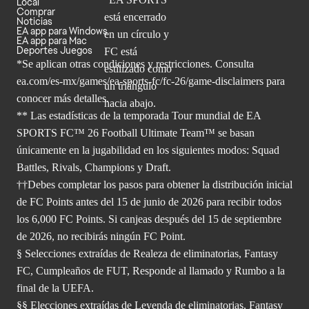
Local
Comprar
Noticias
EA app para Windows
EA app para Mac
Deportes Juegos
*Se aplican otras condiciones y restricciones. Consulta
ea.com/
es-mx/games/ea-sports-fc/fc-26/game-disclaimers para
conocer más
detalles.
** Las estadísticas de la temporada Tour mundial de EA
SPORTS FC™ 26 Football Ultimate Team™ se basan
únicamente en la jugabilidad en los siguientes modos: Squad
Battles, Rivals, Champions y Draft.
††Debes completar los pasos para obtener la distribución inicial
de FC Points antes del 15 de junio de 2026 para recibir todos
los 6,000 FC Points. Si canjeas después del 15 de septiembre
de 2026, no recibirás ningún FC Point.
§ Selecciones extraídas de Realeza de eliminatorias, Fantasy
FC, Cumpleaños de FUT, Responde al llamado y Rumbo a la
final de la UEFA.
§§ Elecciones extraídas de Leyenda de eliminatorias, Fantasy