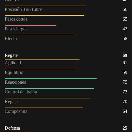
Precisión Tiro Libre
66
Pases cortos
65
Pases largos
42
Efecto
58
Regate
69
Agilidad
61
Equilibrio
59
Reacciones
75
Control del balón
73
Regate
70
Compostura
64
Defensa
25