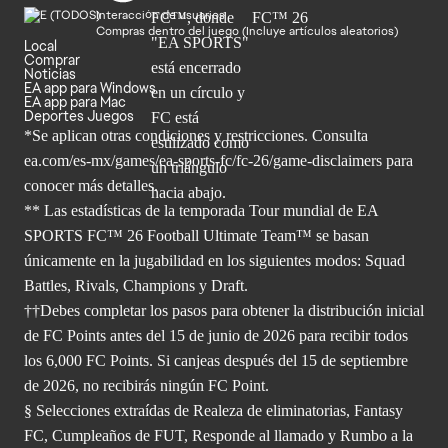
Interacción de usuarios
Compras dentro del juego (Incluye artículos aleatorios)
Local
Comprar
Noticias
EA app para Windows
EA app para Mac
Deportes Juegos
*Se aplican otras condiciones y restricciones. Consulta
ea.com/
es-mx/games/ea-sports-fc/fc-26/game-disclaimers para
conocer más
detalles.
** Las estadísticas de la temporada Tour mundial de EA
SPORTS FC™ 26 Football Ultimate Team™ se basan
únicamente en la jugabilidad en los siguientes modos: Squad
Battles, Rivals, Champions y Draft.
††Debes completar los pasos para obtener la distribución inicial
de FC Points antes del 15 de junio de 2026 para recibir todos
los 6,000 FC Points. Si canjeas después del 15 de septiembre
de 2026, no recibirás ningún FC Point.
§ Selecciones extraídas de Realeza de eliminatorias, Fantasy
FC, Cumpleaños de FUT, Responde al llamado y Rumbo a la