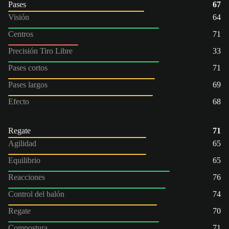
Pases
67
Visión
64
Centros
71
Precisión Tiro Libre
33
Pases cortos
71
Pases largos
69
Efecto
68
Regate
71
Agilidad
65
Equilibrio
65
Reacciones
76
Control del balón
74
Regate
70
Compostura
71