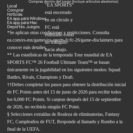
Compras dentro del juego (Incluye artículos aleatorios)
Local
Comprar
Noticias
EA app para Windows
EA app para Mac
Deportes Juegos
*Se aplican otras condiciones y restricciones. Consulta
ea.com/
es-mx/games/ea-sports-fc/fc-26/game-disclaimers para
conocer más
detalles.
** Las estadísticas de la temporada Tour mundial de EA
SPORTS FC™ 26 Football Ultimate Team™ se basan
únicamente en la jugabilidad en los siguientes modos: Squad
Battles, Rivals, Champions y Draft.
††Debes completar los pasos para obtener la distribución inicial
de FC Points antes del 15 de junio de 2026 para recibir todos
los 6,000 FC Points. Si canjeas después del 15 de septiembre
de 2026, no recibirás ningún FC Point.
§ Selecciones extraídas de Realeza de eliminatorias, Fantasy
FC, Cumpleaños de FUT, Responde al llamado y Rumbo a la
final de la UEFA.