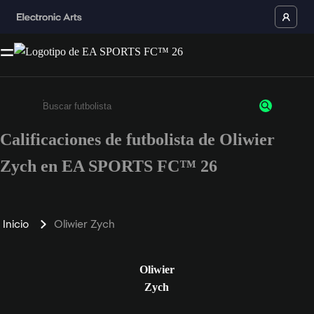
Calificaciones de futbolista de Oliwier
Ingresa un mínimo de 3 caracteres o números
Zych en EA SPORTS FC™ 26
Inicio
Oliwier Zych
Oliwier
Zych