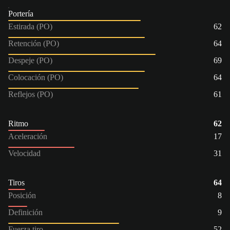
Portería
Estirada (PO)
62
Retención (PO)
64
Despeje (PO)
69
Colocación (PO)
64
Reflejos (PO)
61
Ritmo
62
Aceleración
17
Velocidad
31
Tiros
64
Posición
8
Definición
9
Fuerza tiro
52