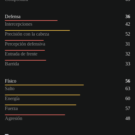
Defensa
36
Intercepciones
42
Precisión con la cabeza
52
Percepción defensiva
31
Entrada de frente
32
Barrida
33
Físico
56
Salto
63
Energía
60
Fuerza
57
Agresión
48