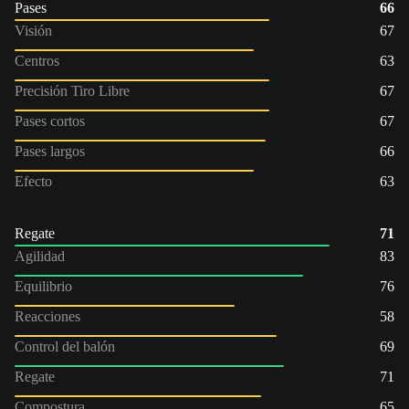
Pases
66
Visión
67
Centros
63
Precisión Tiro Libre
67
Pases cortos
67
Pases largos
66
Efecto
63
Regate
71
Agilidad
83
Equilibrio
76
Reacciones
58
Control del balón
69
Regate
71
Compostura
65