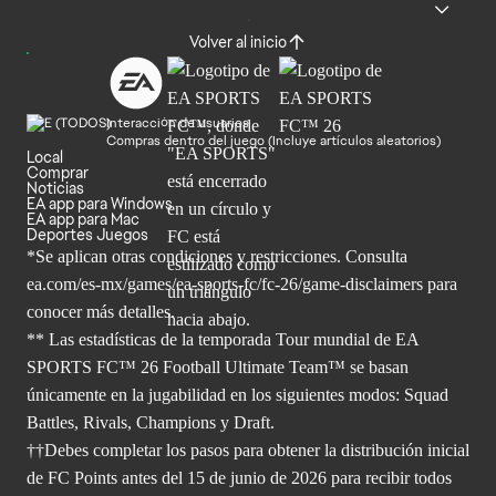
Volver al inicio
Interacción de usuarios
Compras dentro del juego (Incluye artículos aleatorios)
Local
Comprar
Noticias
EA app para Windows
EA app para Mac
Deportes Juegos
*Se aplican otras condiciones y restricciones. Consulta
ea.com/
es-mx/games/ea-sports-fc/fc-26/game-disclaimers para
conocer más
detalles.
** Las estadísticas de la temporada Tour mundial de EA
SPORTS FC™ 26 Football Ultimate Team™ se basan
únicamente en la jugabilidad en los siguientes modos: Squad
Battles, Rivals, Champions y Draft.
††Debes completar los pasos para obtener la distribución inicial
de FC Points antes del 15 de junio de 2026 para recibir todos