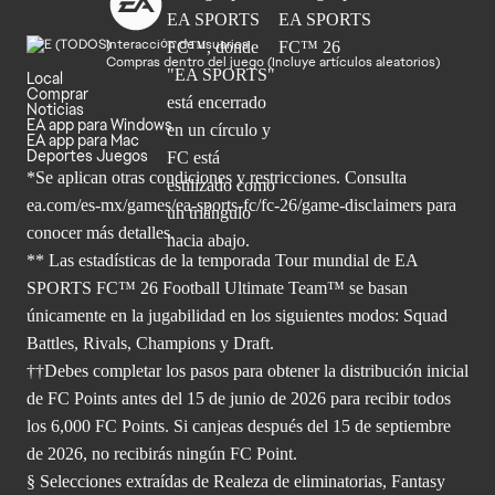
Interacción de usuarios
Compras dentro del juego (Incluye artículos aleatorios)
Local
Comprar
Noticias
EA app para Windows
EA app para Mac
Deportes Juegos
*Se aplican otras condiciones y restricciones. Consulta
ea.com/
es-mx/games/ea-sports-fc/fc-26/game-disclaimers para
conocer más
detalles.
** Las estadísticas de la temporada Tour mundial de EA
SPORTS FC™ 26 Football Ultimate Team™ se basan
únicamente en la jugabilidad en los siguientes modos: Squad
Battles, Rivals, Champions y Draft.
††Debes completar los pasos para obtener la distribución inicial
de FC Points antes del 15 de junio de 2026 para recibir todos
los 6,000 FC Points. Si canjeas después del 15 de septiembre
de 2026, no recibirás ningún FC Point.
§ Selecciones extraídas de Realeza de eliminatorias, Fantasy