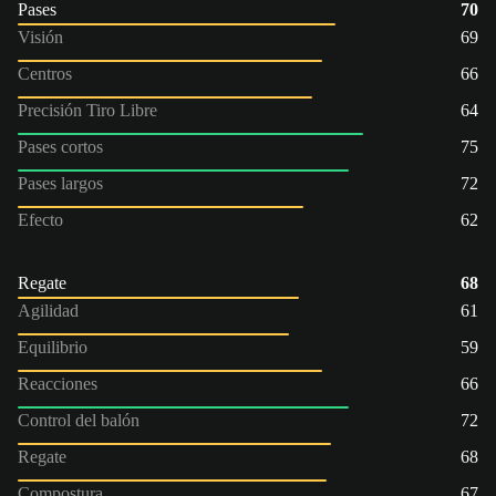
Pases
70
Visión
69
Centros
66
Precisión Tiro Libre
64
Pases cortos
75
Pases largos
72
Efecto
62
Regate
68
Agilidad
61
Equilibrio
59
Reacciones
66
Control del balón
72
Regate
68
Compostura
67