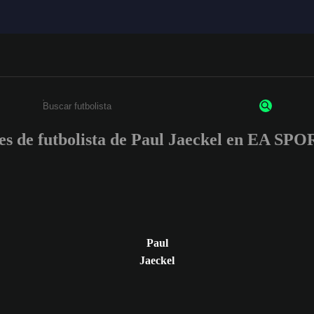
nes de futbolista de Paul Jaeckel en EA S
Ingresa un mínimo de 3 caracteres o números
Paul
Jaeckel