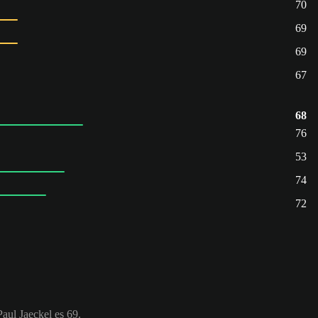
70
69
69
67
68
76
53
74
72
aul Jaeckel es 69.