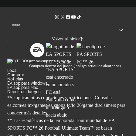
Idioma
Volver al inicio
Interacción de usuarios
Compras dentro del juego (Incluye artículos aleatorios)
Local
Comprar
Noticias
EA app para Windows
EA app para Mac
Deportes Juegos
*Se aplican otras condiciones y restricciones. Consulta
ea.com/
es-mx/games/ea-sports-fc/fc-26/game-disclaimers para
conocer más
detalles.
** Las estadísticas de la temporada Tour mundial de EA
SPORTS FC™ 26 Football Ultimate Team™ se basan
únicamente en la jugabilidad en los siguientes modos: Squad