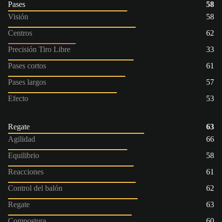
Pases
58
Visión
58
Centros
62
Precisión Tiro Libre
33
Pases cortos
61
Pases largos
57
Efecto
53
Regate
63
Agilidad
66
Equilibrio
58
Reacciones
61
Control del balón
62
Regate
63
Compostura
60