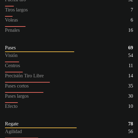
Tiros largos
7
Voleas
6
Penales
16
Pases
69
Visión
54
Centros
11
Precisión Tiro Libre
14
Pases cortos
35
Pases largos
30
Efecto
10
Regate
78
Agilidad
56