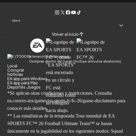
Idioma
Volver al inicio
Interacción de usuarios
Compras dentro del juego (Incluye artículos aleatorios)
Local
Comprar
Noticias
EA app para Windows
EA app para Mac
Deportes Juegos
*Se aplican otras condiciones y restricciones. Consulta
ea.com/
es-mx/games/ea-sports-fc/fc-26/game-disclaimers para
conocer más
detalles.
** Las estadísticas de la temporada Tour mundial de EA
SPORTS FC™ 26 Football Ultimate Team™ se basan
únicamente en la jugabilidad en los siguientes modos: Squad