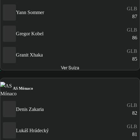
GLB
Yann Sommer
87
GLB
Gregor Kobel
86
GLB
Granit Xhaka
85
Ver Suiza
AS Mónaco
GLB
Denis Zakaria
82
GLB
Lukáš Hrádecký
81