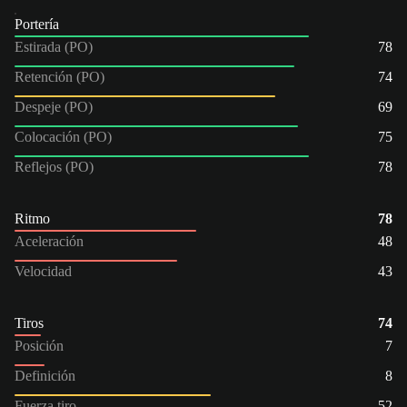
Portería
Estirada (PO)
78
Retención (PO)
74
Despeje (PO)
69
Colocación (PO)
75
Reflejos (PO)
78
Ritmo
78
Aceleración
48
Velocidad
43
Tiros
74
Posición
7
Definición
8
Fuerza tiro
52