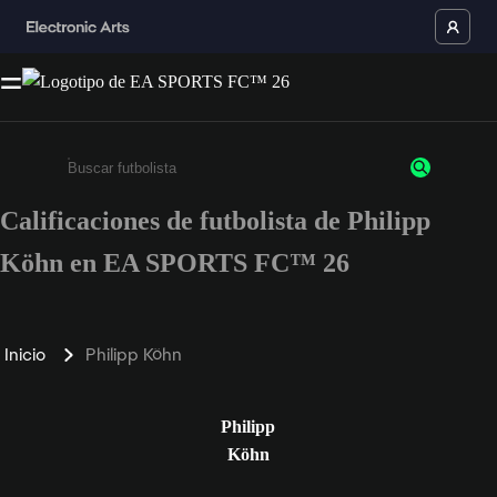
Calificaciones de futbolista de Philipp
Ingresa un mínimo de 3 caracteres o números
Köhn en EA SPORTS FC™ 26
Inicio
Philipp Köhn
Philipp
Köhn