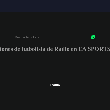
ciones de futbolista de Raíllo en EA SPOR
Ingresa un mínimo de 3 caracteres o números
Raíllo