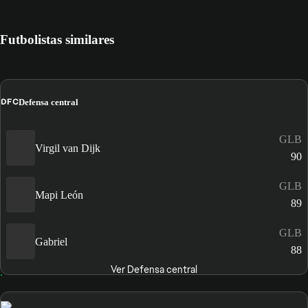
Futbolistas similares
DFC
Defensa central
GLB
Virgil van Dijk
90
GLB
Mapi León
89
GLB
Gabriel
88
Ver Defensa central