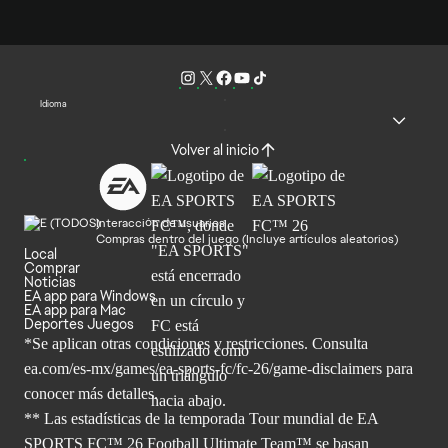
Idioma
Volver al inicio
Interacción de usuarios
Compras dentro del juego (Incluye artículos aleatorios)
Local
Comprar
Noticias
EA app para Windows
EA app para Mac
Deportes Juegos
*Se aplican otras condiciones y restricciones. Consulta
ea.com/
es-mx/games/ea-sports-fc/fc-26/game-disclaimers para
conocer más
detalles.
** Las estadísticas de la temporada Tour mundial de EA
SPORTS FC™ 26 Football Ultimate Team™ se basan