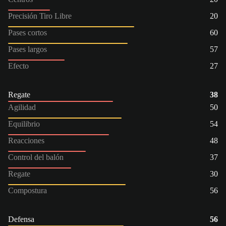
Precisión Tiro Libre
20
Pases cortos
60
Pases largos
57
Efecto
27
Regate
38
Agilidad
50
Equilibrio
54
Reacciones
48
Control del balón
37
Regate
30
Compostura
56
Defensa
56