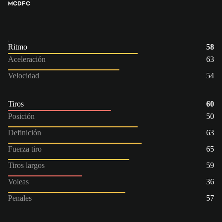
MC
DFC
Ritmo
58
Aceleración
63
Velocidad
54
Tiros
60
Posición
50
Definición
63
Fuerza tiro
65
Tiros largos
59
Voleas
36
Penales
57