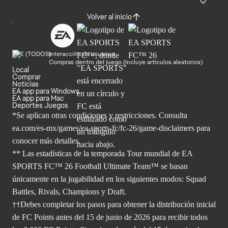
Volver al inicio
Interacción de usuarios
Compras dentro del juego (Incluye artículos aleatorios)
Local
Comprar
Noticias
EA app para Windows
EA app para Mac
Deportes Juegos
*Se aplican otras condiciones y restricciones. Consulta
ea.com/
es-mx/games/ea-sports-fc/fc-26/game-disclaimers para
conocer más
detalles.
** Las estadísticas de la temporada Tour mundial de EA
SPORTS FC™ 26 Football Ultimate Team™ se basan
únicamente en la jugabilidad en los siguientes modos: Squad
Battles, Rivals, Champions y Draft.
††Debes completar los pasos para obtener la distribución inicial
de FC Points antes del 15 de junio de 2026 para recibir todos