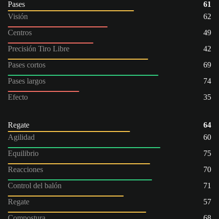
Pases
61
Visión
62
Centros
49
Precisión Tiro Libre
42
Pases cortos
69
Pases largos
74
Efecto
35
Regate
64
Agilidad
60
Equilibrio
75
Reacciones
70
Control del balón
71
Regate
57
Compostura
68