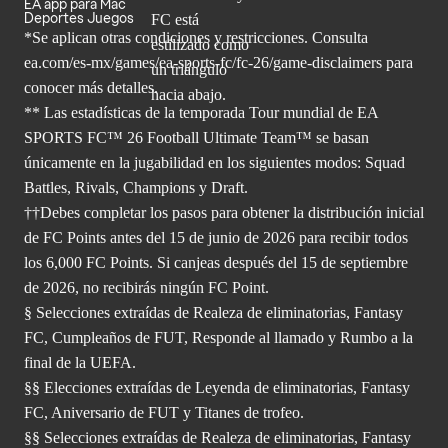
EA app para Mac
Deportes Juegos
*Se aplican otras condiciones y restricciones. Consulta
ea.com/
es-mx/games/ea-sports-fc/fc-26/game-disclaimers para
conocer más
detalles.
** Las estadísticas de la temporada Tour mundial de EA
SPORTS FC™ 26 Football Ultimate Team™ se basan
únicamente en la jugabilidad en los siguientes modos: Squad
Battles, Rivals, Champions y Draft.
††Debes completar los pasos para obtener la distribución inicial
de FC Points antes del 15 de junio de 2026 para recibir todos
los 6,000 FC Points. Si canjeas después del 15 de septiembre
de 2026, no recibirás ningún FC Point.
§ Selecciones extraídas de Realeza de eliminatorias, Fantasy
FC, Cumpleaños de FUT, Responde al llamado y Rumbo a la
final de la UEFA.
§§ Elecciones extraídas de Leyenda de eliminatorias, Fantasy
FC, Aniversario de FUT y Titanes de trofeo.
§§ Selecciones extraídas de Realeza de eliminatorias, Fantasy