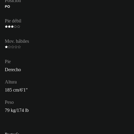
Posición
PO
Pie débil
Mov. hábiles
Pie
Derecho
Altura
185 cm/6'1"
Peso
79 kg/174 lb