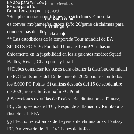
EA app para Windows
EA app para Mac
Deportes Juegos
*Se aplican otras condiciones y restricciones. Consulta
ea.com/
es-mx/games/ea-sports-fc/fc-26/game-disclaimers para
conocer más
detalles.
** Las estadísticas de la temporada Tour mundial de EA
SPORTS FC™ 26 Football Ultimate Team™ se basan
únicamente en la jugabilidad en los siguientes modos: Squad
Battles, Rivals, Champions y Draft.
††Debes completar los pasos para obtener la distribución inicial
de FC Points antes del 15 de junio de 2026 para recibir todos
los 6,000 FC Points. Si canjeas después del 15 de septiembre
de 2026, no recibirás ningún FC Point.
§ Selecciones extraídas de Realeza de eliminatorias, Fantasy
FC, Cumpleaños de FUT, Responde al llamado y Rumbo a la
final de la UEFA.
§§ Elecciones extraídas de Leyenda de eliminatorias, Fantasy
FC, Aniversario de FUT y Titanes de trofeo.