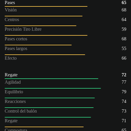
Pases
65
Visión
68
Centros
64
Precisión Tiro Libre
59
Pases cortos
68
Pases largos
55
Efecto
66
Regate
72
Agilidad
77
Equilibrio
79
Reacciones
74
Control del balón
73
Regate
71
Compostura
65