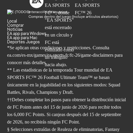
Interacción de usuarios
Compras dentro del juego (Incluye artículos aleatorios)
Local
Comprar
Noticias
EA app para Windows
EA app para Mac
Deportes Juegos
*Se aplican otras condiciones y restricciones. Consulta
ea.com/
es-mx/games/ea-sports-fc/fc-26/game-disclaimers para
conocer más
detalles.
** Las estadísticas de la temporada Tour mundial de EA
SPORTS FC™ 26 Football Ultimate Team™ se basan
únicamente en la jugabilidad en los siguientes modos: Squad
Battles, Rivals, Champions y Draft.
††Debes completar los pasos para obtener la distribución inicial
de FC Points antes del 15 de junio de 2026 para recibir todos
los 6,000 FC Points. Si canjeas después del 15 de septiembre
de 2026, no recibirás ningún FC Point.
§ Selecciones extraídas de Realeza de eliminatorias, Fantasy