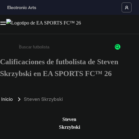
Calificaciones de futbolista de Steven
Ingresa un mínimo de 3 caracteres o números
Skrzybski en EA SPORTS FC™ 26
Inicio
Steven Skrzybski
Steven
Skrzybski