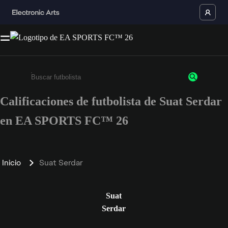
Calificaciones de futbolista de Suat Serdar
Ingresa un mínimo de 3 caracteres o números
en EA SPORTS FC™ 26
Inicio
Suat Serdar
Suat
Serdar