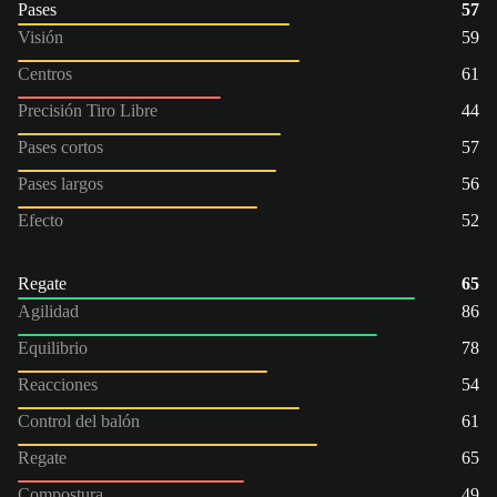
Pases
57
Visión
59
Centros
61
Precisión Tiro Libre
44
Pases cortos
57
Pases largos
56
Efecto
52
Regate
65
Agilidad
86
Equilibrio
78
Reacciones
54
Control del balón
61
Regate
65
Compostura
49