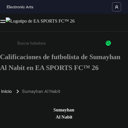
Calificaciones de futbolista de Sumayhan
Ingresa un mínimo de 3 caracteres o números
Al Nabit en EA SPORTS FC™ 26
Inicio
Sumayhan Al Nabit
Sumayhan
Al Nabit