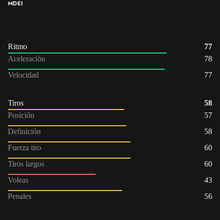
MD
EI
Ritmo
77
Aceleración
78
Velocidad
77
Tiros
58
Posición
57
Definición
58
Fuerza tiro
60
Tiros largos
60
Voleas
43
Penales
56