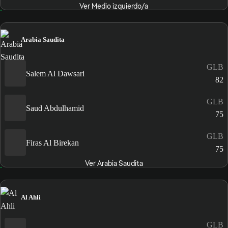
Ver Medio izquierdo/a
Arabia Saudita
GLB
Salem Al Dawsari
82
GLB
Saud Abdulhamid
75
GLB
Firas Al Birekan
75
Ver Arabia Saudita
Al Ahli
GLB