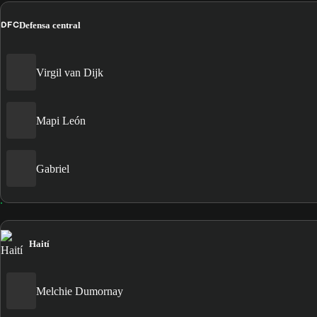
DFC
Defensa central
Virgil van Dijk
Mapi León
Gabriel
Haití
Melchie Dumornay