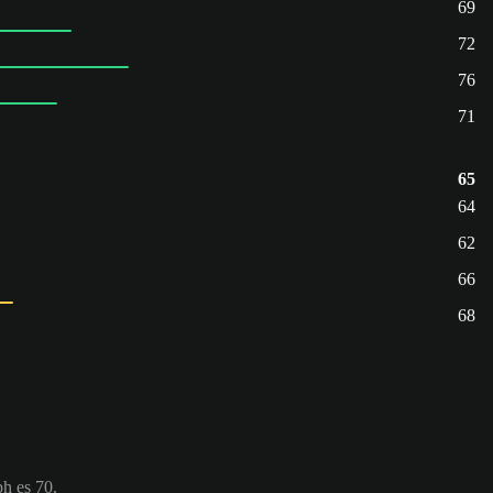
69
72
76
71
65
64
62
66
68
ph es 70.