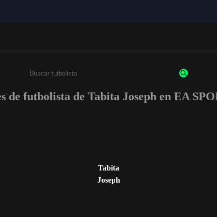
es de futbolista de Tabita Joseph en EA 
Ingresa un mínimo de 3 caracteres o números
Tabita
Joseph