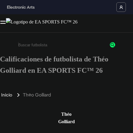
Calificaciones de futbolista de Théo
Ingresa un mínimo de 3 caracteres o números
Golliard en EA SPORTS FC™ 26
Inicio
Théo Golliard
Théo
Golliard