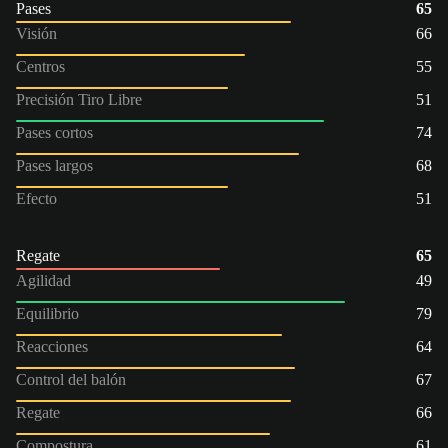
Pases
65
Visión
66
Centros
55
Precisión Tiro Libre
51
Pases cortos
74
Pases largos
68
Efecto
51
Regate
65
Agilidad
49
Equilibrio
79
Reacciones
64
Control del balón
67
Regate
66
Compostura
61