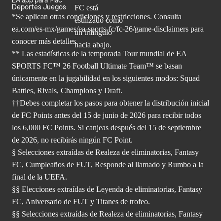
EA app para Mac
Deportes Juegos
*Se aplican otras condiciones y restricciones. Consulta
ea.com/
es-mx/games/ea-sports-fc/fc-26/game-disclaimers para
conocer más
detalles.
** Las estadísticas de la temporada Tour mundial de EA
SPORTS FC™ 26 Football Ultimate Team™ se basan
únicamente en la jugabilidad en los siguientes modos: Squad
Battles, Rivals, Champions y Draft.
††Debes completar los pasos para obtener la distribución inicial
de FC Points antes del 15 de junio de 2026 para recibir todos
los 6,000 FC Points. Si canjeas después del 15 de septiembre
de 2026, no recibirás ningún FC Point.
§ Selecciones extraídas de Realeza de eliminatorias, Fantasy
FC, Cumpleaños de FUT, Responde al llamado y Rumbo a la
final de la UEFA.
§§ Elecciones extraídas de Leyenda de eliminatorias, Fantasy
FC, Aniversario de FUT y Titanes de trofeo.
§§ Selecciones extraídas de Realeza de eliminatorias, Fantasy