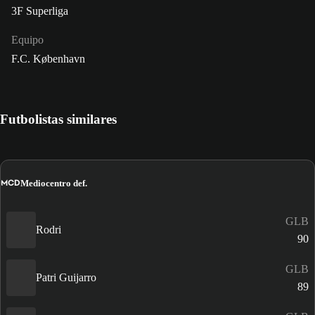
3F Superliga
Equipo
F.C. København
Futbolistas similares
MCD
Mediocentro def.
GLB
Rodri
90
GLB
Patri Guijarro
89