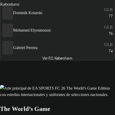
GLB
Dominik Kotarski
77
GLB
Mohamed Elyounoussi
76
GLB
Gabriel Pereira
74
Ver F.C. København
The World’s Game