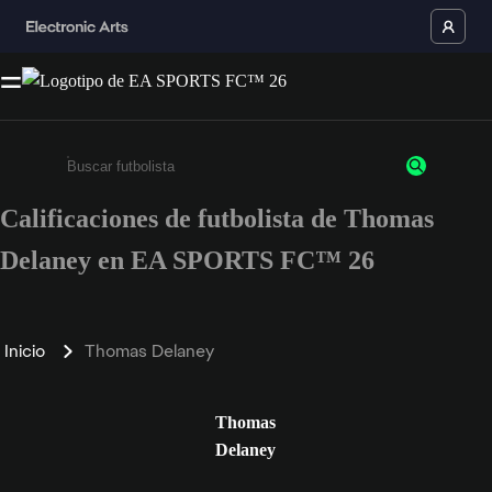
Calificaciones de futbolista de Thomas
Ingresa un mínimo de 3 caracteres o números
Delaney en EA SPORTS FC™ 26
Inicio
Thomas Delaney
Thomas
Delaney