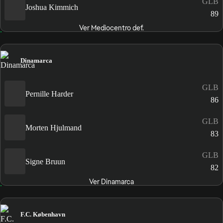
GLB
Joshua Kimmich
89
Ver Mediocentro def.
Dinamarca
GLB
Pernille Harder
86
GLB
Morten Hjulmand
83
GLB
Signe Bruun
82
Ver Dinamarca
F.C. København