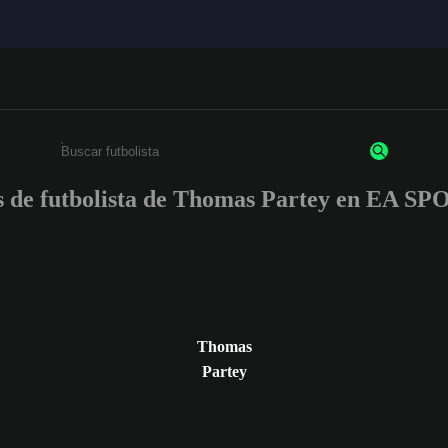
es de futbolista de Thomas Partey en EA 
Ingresa un mínimo de 3 caracteres o números
Thomas
Partey