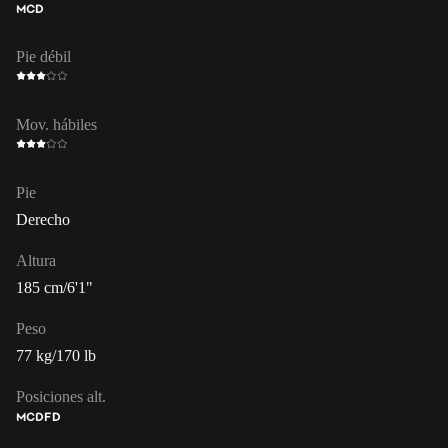
MCD
Pie débil
Mov. hábiles
Pie
Derecho
Altura
185 cm/6'1"
Peso
77 kg/170 lb
Posiciones alt.
MC
DFD