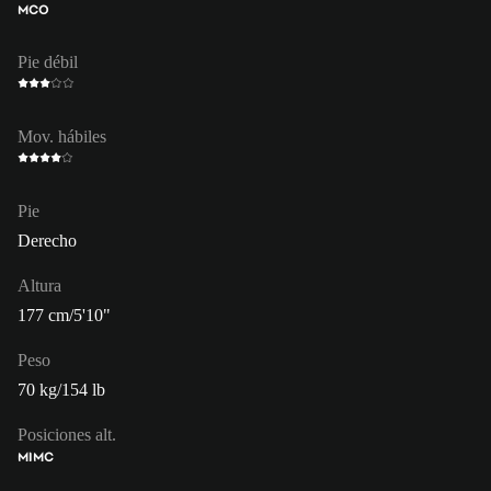
MCO
Pie débil
Mov. hábiles
Pie
Derecho
Altura
177 cm/5'10"
Peso
70 kg/154 lb
Posiciones alt.
MI
MC