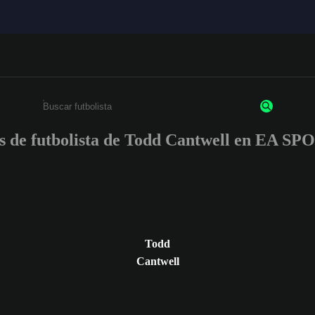
es de futbolista de Todd Cantwell en EA 
Ingresa un mínimo de 3 caracteres o números
Todd
Cantwell