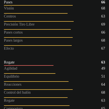
Pases
66
Visión
68
Centros
63
Precisión Tiro Libre
69
Pases cortos
66
Pases largos
68
Efecto
67
Regate
63
Agilidad
49
Equilibrio
51
Reacciones
64
Control del balón
68
Regate
63
Compostura
65