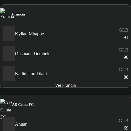
Francia
GLB
Kylian Mbappé
91
GLB
Ousmane Dembélé
90
GLB
Kadidiatou Diani
88
Ver Francia
AD Ceuta FC
GLB
Anuar
69