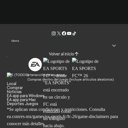
Idioma
Volver al inicio
Interacción de usuarios
Compras dentro del juego (Incluye artículos aleatorios)
Local
Comprar
Noticias
EA app para Windows
EA app para Mac
Deportes Juegos
*Se aplican otras condiciones y restricciones. Consulta
ea.com/
es-mx/games/ea-sports-fc/fc-26/game-disclaimers para
conocer más
detalles.