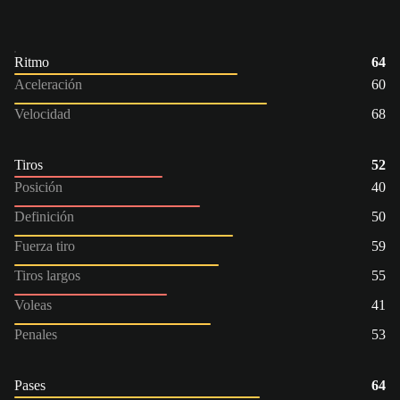
Ritmo
64
Aceleración
60
Velocidad
68
Tiros
52
Posición
40
Definición
50
Fuerza tiro
59
Tiros largos
55
Voleas
41
Penales
53
Pases
64