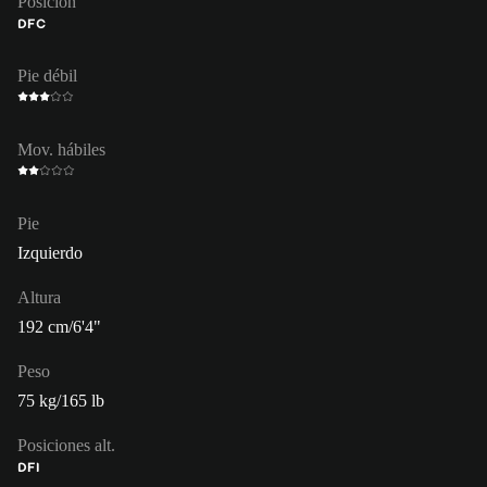
Posición
DFC
Pie débil
Mov. hábiles
Pie
Izquierdo
Altura
192 cm/6'4"
Peso
75 kg/165 lb
Posiciones alt.
DFI