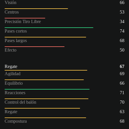
Visión
66
Centros
53
Precisión Tiro Libre
34
Pases cortos
74
Pases largos
68
Efecto
50
Regate
67
Agilidad
69
Equilibrio
66
Reacciones
71
Control del balón
70
Regate
63
Compostura
68