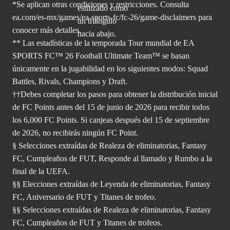
*Se aplican otras condiciones y restricciones. Consulta
ea.com/
es-mx/games/ea-sports-fc/fc-26/game-disclaimers para
conocer más
detalles.
** Las estadísticas de la temporada Tour mundial de EA
SPORTS FC™ 26 Football Ultimate Team™ se basan
únicamente en la jugabilidad en los siguientes modos: Squad
Battles, Rivals, Champions y Draft.
††Debes completar los pasos para obtener la distribución inicial
de FC Points antes del 15 de junio de 2026 para recibir todos
los 6,000 FC Points. Si canjeas después del 15 de septiembre
de 2026, no recibirás ningún FC Point.
§ Selecciones extraídas de Realeza de eliminatorias, Fantasy
FC, Cumpleaños de FUT, Responde al llamado y Rumbo a la
final de la UEFA.
§§ Elecciones extraídas de Leyenda de eliminatorias, Fantasy
FC, Aniversario de FUT y Titanes de trofeo.
§§ Selecciones extraídas de Realeza de eliminatorias, Fantasy
FC, Cumpleaños de FUT y Titanes de trofeos.