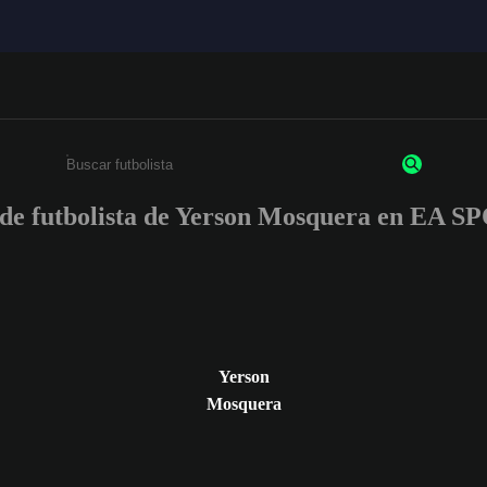
s de futbolista de Yerson Mosquera en EA
Ingresa un mínimo de 3 caracteres o números
Yerson
Mosquera