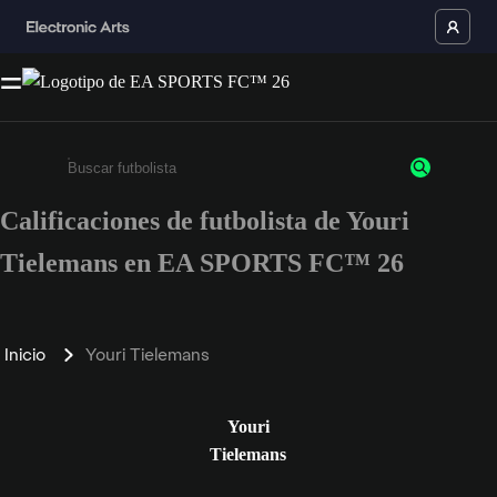
Calificaciones de futbolista de Youri
Ingresa un mínimo de 3 caracteres o números
Tielemans en EA SPORTS FC™ 26
Inicio
Youri Tielemans
Youri
Tielemans