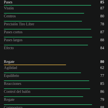
Pases
85
Visión
87
Centros
80
Precisión Tiro Libre
78
Pases cortos
87
Pases largos
88
Efecto
84
Regate
80
Agilidad
62
Equilibrio
77
Reacciones
85
Control del balón
86
Regate
79
Compostura
88