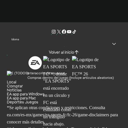
Idioma
Volver al inicio
Interacción de usuarios
Compras dentro del juego (Incluye artículos aleatorios)
Local
Comprar
Noticias
EA app para Windows
EA app para Mac
Deportes Juegos
*Se aplican otras condiciones y restricciones. Consulta
ea.com/
es-mx/games/ea-sports-fc/fc-26/game-disclaimers para
conocer más
detalles.