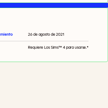
amiento
26 de agosto de 2021
Requiere
Los Sims™ 4
para usarse.*
Agregar Al Carrito
Pueden aplicarse impuestos adicionales