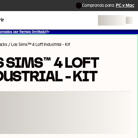
Comprando para:
PC y Mac
ir
onados por tiempo limitado!
✨
acks
/
Los Sims™ 4 Loft Industrial - Kit
S SIMS™ 4 LOFT
DUSTRIAL - KIT