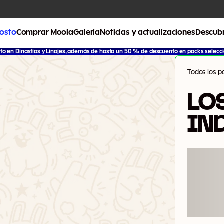
gosto
Comprar Moola
Galería
Noticias y actualizaciones
Descubr
o en Dinastías y Linajes, además de hasta un 50 % de descuento en packs selecci
Todos los p
LO
IN