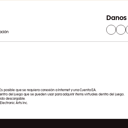
Danos 
ación
 Es posible que se requiera conexión a Internet y una Cuenta EA.
ntro del juego que se pueden usar para adquirir ítems virtuales dentro del juego.
nido descargable.
lectronic Arts Inc.