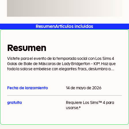
Resumen
Artículos incluidos
Resumen
Vístete para el evento de la temporada social con Los Sims 4
Galas de Baile de Máscaras de Lady Bridgerton - Kit*. Haz que
toda la sala se embelese con elegantes fracs, deslumbra a
quienes estén presentes con lujosos vestidos y causa revuelo
con elegantes accesorios como una tiara y máscaras
misteriosas. Algunos de estos looks vienen directamente de los
Fecha de lanzamiento
14 de mayo de 2026
salones de baile de la alta sociedad.
gratuita
Requiere
Los Sims™ 4
para
usarse.*