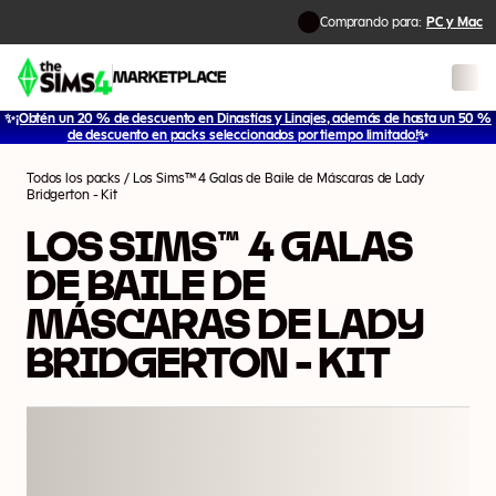
Comprando para:
PC y Mac
✨
¡Obtén un 20 % de descuento en Dinastías y Linajes, además de hasta un 50 %
1
/
2
de descuento en packs seleccionados por tiempo limitado!
✨
Todos los packs
/
Los Sims™ 4 Galas de Baile de Máscaras de Lady
Bridgerton - Kit
LOS SIMS™ 4 GALAS
DE BAILE DE
MÁSCARAS DE LADY
BRIDGERTON - KIT