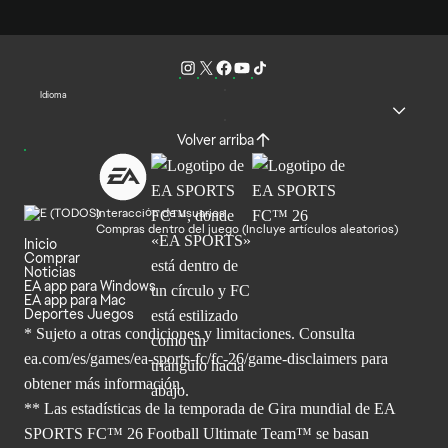
Idioma
Volver arriba
Interacción de usuarios
Compras dentro del juego (Incluye artículos aleatorios)
Inicio
Comprar
Noticias
EA app para Windows
EA app para Mac
Deportes Juegos
* Sujeto a otras condiciones y limitaciones. Consulta
ea.com/es/games/ea-sports-fc/fc-26/game-disclaimers para
obtener
más información.
** Las estadísticas de la temporada de Gira mundial de EA
SPORTS FC™ 26 Football Ultimate Team™ se basan