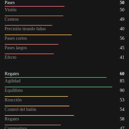
Pases
50
Visión
50
Centros
49
Precisión tirando faltas
40
Pases cortos
56
Pases largos
45
Efecto
41
Regates
60
Agilidad
85
Equilibrio
90
Reacción
53
Control del balón
54
Regates
58
Compostura
47