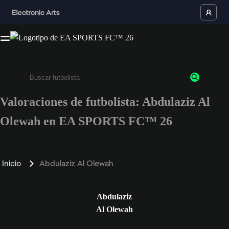
Valoraciones de futbolista: Abdulaziz Al
Escribe un mínimo de 3 caracteres o números.
Olewah en EA SPORTS FC™ 26
Inicio
Abdulaziz Al Olewah
Abdulaziz
Al Olewah