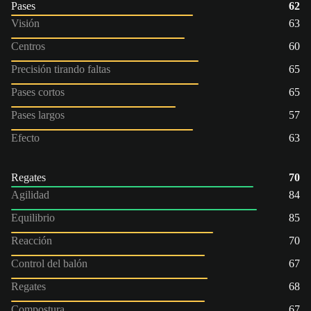
Pases
62
Visión
63
Centros
60
Precisión tirando faltas
65
Pases cortos
65
Pases largos
57
Efecto
63
Regates
70
Agilidad
84
Equilibrio
85
Reacción
70
Control del balón
67
Regates
68
Compostura
67