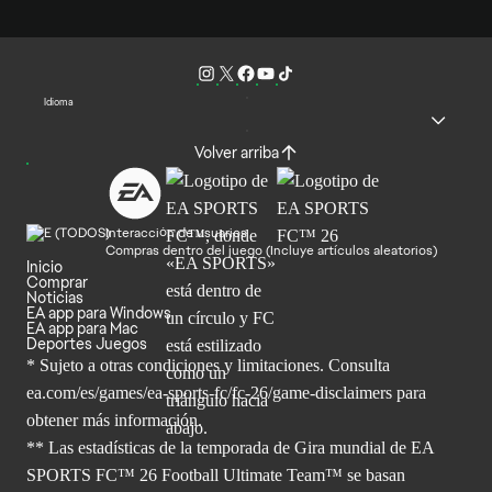
Idioma
Volver arriba
Interacción de usuarios
Compras dentro del juego (Incluye artículos aleatorios)
Inicio
Comprar
Noticias
EA app para Windows
EA app para Mac
Deportes Juegos
* Sujeto a otras condiciones y limitaciones. Consulta
ea.com/es/games/ea-sports-fc/fc-26/game-disclaimers para
obtener
más información.
** Las estadísticas de la temporada de Gira mundial de EA
SPORTS FC™ 26 Football Ultimate Team™ se basan