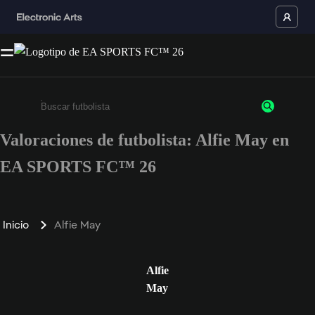
Valoraciones de futbolista: Alfie May en
Escribe un mínimo de 3 caracteres o números.
EA SPORTS FC™ 26
Inicio
Alfie May
Alfie
May