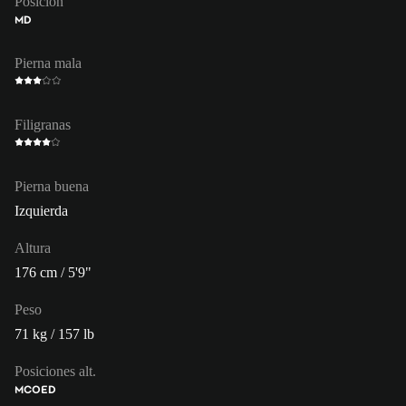
Posición
MD
Pierna mala
Filigranas
Pierna buena
Izquierda
Altura
176 cm / 5'9"
Peso
71 kg / 157 lb
Posiciones alt.
MCO
ED