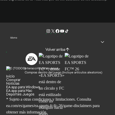
Idioma
Volver arriba
Interacción de usuarios
Compras dentro del juego (Incluye artículos aleatorios)
Inicio
Comprar
Noticias
EA app para Windows
EA app para Mac
Deportes Juegos
* Sujeto a otras condiciones y limitaciones. Consulta
ea.com/es/games/ea-sports-fc/fc-26/game-disclaimers para
obtener
más información.