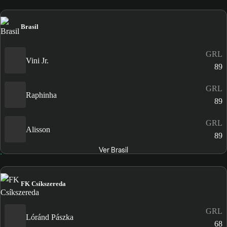
Brasil
GRL
Vini Jr.
89
GRL
Raphinha
89
GRL
Alisson
89
Ver Brasil
FK Csíkszereda
GRL
Lóránd Pászka
68