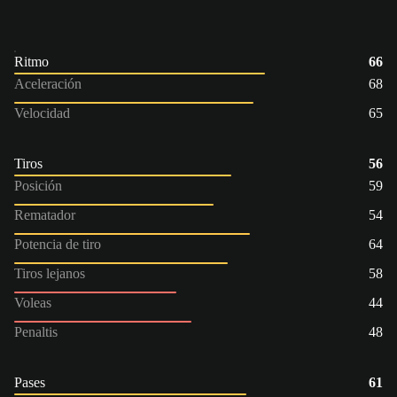
Ritmo
66
Aceleración
68
Velocidad
65
Tiros
56
Posición
59
Rematador
54
Potencia de tiro
64
Tiros lejanos
58
Voleas
44
Penaltis
48
Pases
61