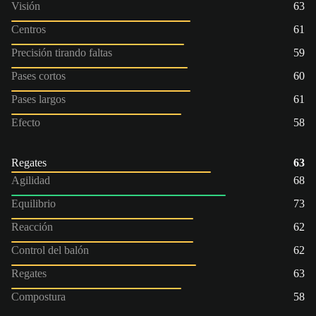
Visión
63
Centros
61
Precisión tirando faltas
59
Pases cortos
60
Pases largos
61
Efecto
58
Regates
63
Agilidad
68
Equilibrio
73
Reacción
62
Control del balón
62
Regates
63
Compostura
58