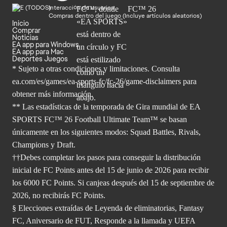
Interacción de usuarios
Compras dentro del juego (Incluye artículos aleatorios)
Inicio
Comprar
Noticias
EA app para Windows
EA app para Mac
Deportes Juegos
* Sujeto a otras condiciones y limitaciones. Consulta
ea.com/es/games/ea-sports-fc/fc-26/game-disclaimers para
obtener
más información.
** Las estadísticas de la temporada de Gira mundial de EA
SPORTS FC™ 26 Football Ultimate Team™ se basan
únicamente en los siguientes modos: Squad Battles, Rivals,
Champions y Draft.
††Debes completar los pasos para conseguir la distribución
inicial de FC Points antes del 15 de junio de 2026 para recibir
los 6000 FC Points. Si canjeas después del 15 de septiembre de
2026, no recibirás FC Points.
§ Elecciones extraídas de Leyenda de eliminatorias, Fantasy
FC, Aniversario de FUT, Responde a la llamada y UEFA