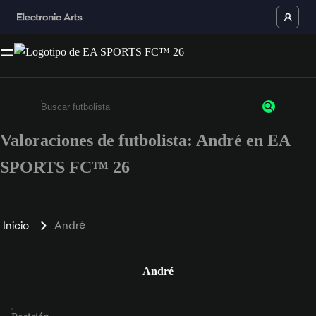
Valoraciones de futbolista: André en EA
Escribe un mínimo de 3 caracteres o números.
SPORTS FC™ 26
Inicio
André
André