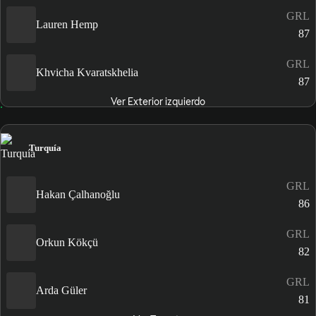
GRL
Lauren Hemp
87
GRL
Khvicha Kvaratskhelia
87
Ver Exterior izquierdo
Turquía
GRL
Hakan Çalhanoğlu
86
GRL
Orkun Kökçü
82
GRL
Arda Güler
81