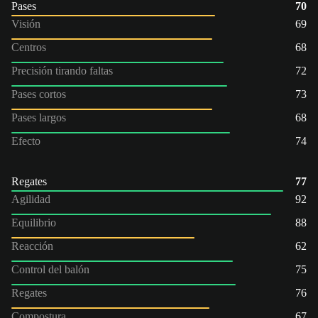
Pases
70
Visión
69
Centros
68
Precisión tirando faltas
72
Pases cortos
73
Pases largos
68
Efecto
74
Regates
77
Agilidad
92
Equilibrio
88
Reacción
62
Control del balón
75
Regates
76
Compostura
67