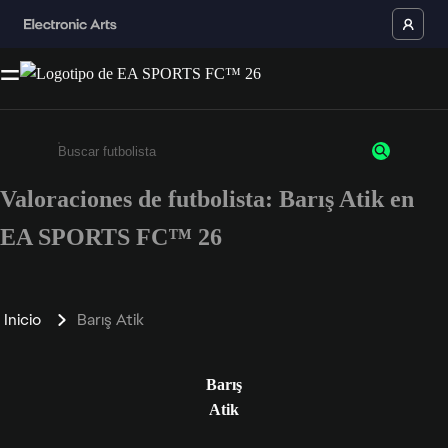
Valoraciones de futbolista: Barış Atik en
Escribe un mínimo de 3 caracteres o números.
EA SPORTS FC™ 26
Inicio
Barış Atik
Barış
Atik