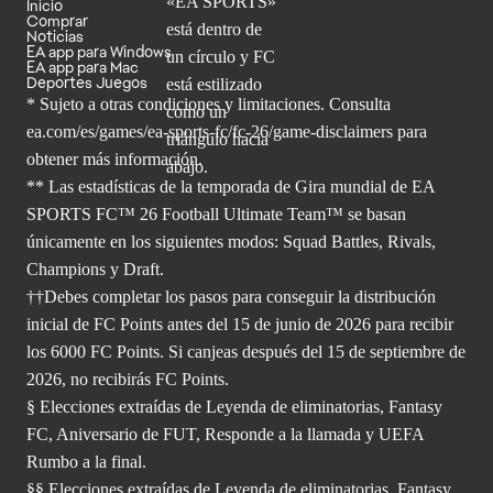
Inicio
Comprar
Noticias
EA app para Windows
EA app para Mac
Deportes Juegos
* Sujeto a otras condiciones y limitaciones. Consulta
ea.com/es/games/ea-sports-fc/fc-26/game-disclaimers para
obtener
más información.
** Las estadísticas de la temporada de Gira mundial de EA
SPORTS FC™ 26 Football Ultimate Team™ se basan
únicamente en los siguientes modos: Squad Battles, Rivals,
Champions y Draft.
††Debes completar los pasos para conseguir la distribución
inicial de FC Points antes del 15 de junio de 2026 para recibir
los 6000 FC Points. Si canjeas después del 15 de septiembre de
2026, no recibirás FC Points.
§ Elecciones extraídas de Leyenda de eliminatorias, Fantasy
FC, Aniversario de FUT, Responde a la llamada y UEFA
Rumbo a la final.
§§ Elecciones extraídas de Leyenda de eliminatorias, Fantasy