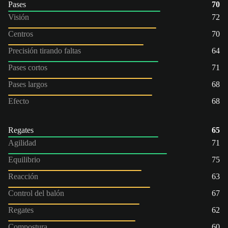
Pases
70
Visión
72
Centros
70
Precisión tirando faltas
64
Pases cortos
71
Pases largos
68
Efecto
68
Regates
65
Agilidad
71
Equilibrio
75
Reacción
63
Control del balón
67
Regates
62
Compostura
60