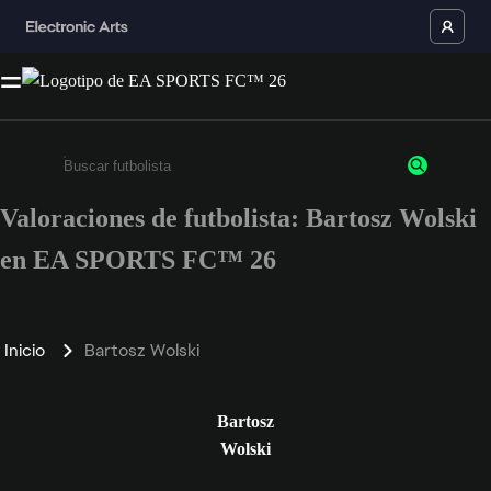
Valoraciones de futbolista: Bartosz Wolski
Escribe un mínimo de 3 caracteres o números.
en EA SPORTS FC™ 26
Inicio
Bartosz Wolski
Bartosz
Wolski