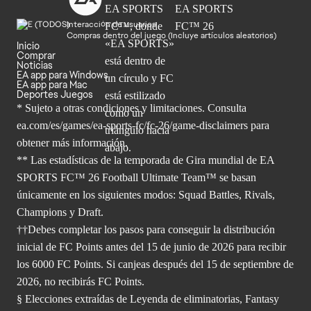
Interacción de usuarios
Compras dentro del juego (Incluye artículos aleatorios)
Inicio
Comprar
Noticias
EA app para Windows
EA app para Mac
Deportes Juegos
* Sujeto a otras condiciones y limitaciones. Consulta
ea.com/es/games/ea-sports-fc/fc-26/game-disclaimers para
obtener
más información.
** Las estadísticas de la temporada de Gira mundial de EA
SPORTS FC™ 26 Football Ultimate Team™ se basan
únicamente en los siguientes modos: Squad Battles, Rivals,
Champions y Draft.
††Debes completar los pasos para conseguir la distribución
inicial de FC Points antes del 15 de junio de 2026 para recibir
los 6000 FC Points. Si canjeas después del 15 de septiembre de
2026, no recibirás FC Points.
§ Elecciones extraídas de Leyenda de eliminatorias, Fantasy