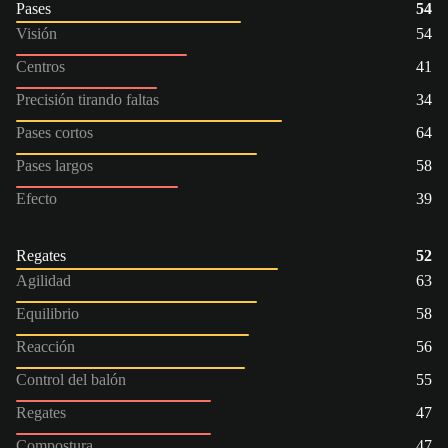
Pases
54
Visión
54
Centros
41
Precisión tirando faltas
34
Pases cortos
64
Pases largos
58
Efecto
39
Regates
52
Agilidad
63
Equilibrio
58
Reacción
56
Control del balón
55
Regates
47
Compostura
47