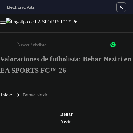
Valoraciones de futbolista: Behar Neziri en
Escribe un mínimo de 3 caracteres o números.
EA SPORTS FC™ 26
Inicio
Behar Neziri
Behar
Neziri