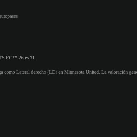
 autopases
TS FC™ 26 es 71
ega como Lateral derecho (LD) en Minnesota United. La valoración ge