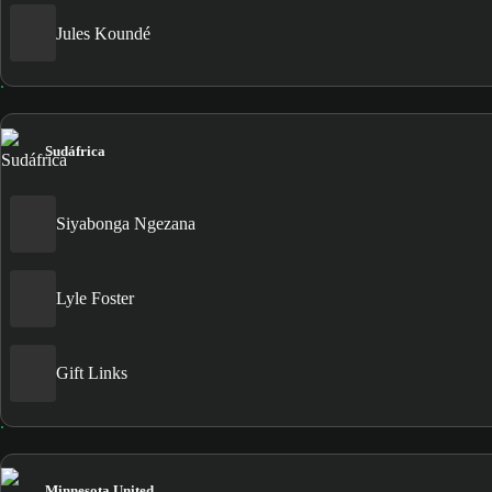
Jules Koundé
Sudáfrica
Siyabonga Ngezana
Lyle Foster
Gift Links
Minnesota United