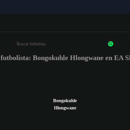
e futbolista: Bongokuhle Hlongwane en E
Escribe un mínimo de 3 caracteres o números.
Bongokuhle
Hlongwane