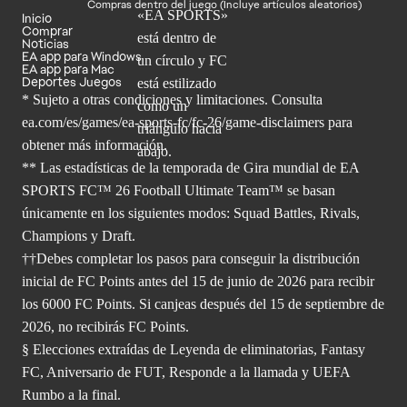
Compras dentro del juego (Incluye artículos aleatorios)
Inicio
Comprar
Noticias
EA app para Windows
EA app para Mac
Deportes Juegos
* Sujeto a otras condiciones y limitaciones. Consulta
ea.com/es/games/ea-sports-fc/fc-26/game-disclaimers para
obtener
más información.
** Las estadísticas de la temporada de Gira mundial de EA
SPORTS FC™ 26 Football Ultimate Team™ se basan
únicamente en los siguientes modos: Squad Battles, Rivals,
Champions y Draft.
††Debes completar los pasos para conseguir la distribución
inicial de FC Points antes del 15 de junio de 2026 para recibir
los 6000 FC Points. Si canjeas después del 15 de septiembre de
2026, no recibirás FC Points.
§ Elecciones extraídas de Leyenda de eliminatorias, Fantasy
FC, Aniversario de FUT, Responde a la llamada y UEFA
Rumbo a la final.