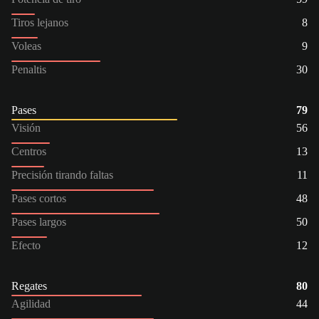
Tiros lejanos
8
Voleas
9
Penaltis
30
Pases
79
Visión
56
Centros
13
Precisión tirando faltas
11
Pases cortos
48
Pases largos
50
Efecto
12
Regates
80
Agilidad
44