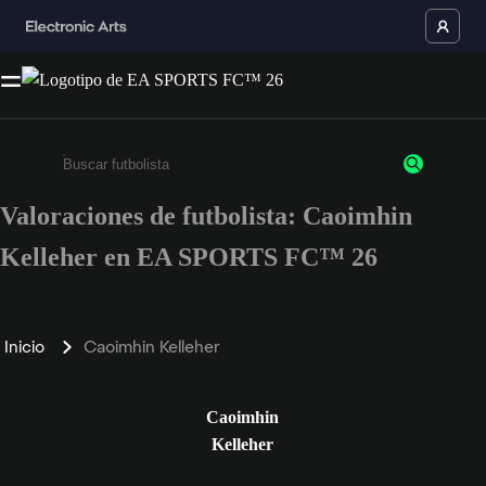
Valoraciones de futbolista: Caoimhin
Escribe un mínimo de 3 caracteres o números.
Kelleher en EA SPORTS FC™ 26
Inicio
Caoimhin Kelleher
Caoimhin
Kelleher