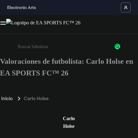
Valoraciones de futbolista: Carlo Holse en
Escribe un mínimo de 3 caracteres o números.
EA SPORTS FC™ 26
Inicio
Carlo Holse
Carlo
Holse