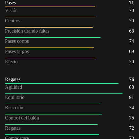
Pases
71
Visión
70
Centros
70
Precisión tirando faltas
68
Pases cortos
74
Pases largos
69
Efecto
70
Regates
76
Agilidad
88
Equilibrio
91
Reacción
74
Control del balón
75
Regates
72
Compostura
73