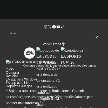
Idioma
Volver arriba
Interacción de usuarios
Compras dentro del juego (Incluye artículos aleatorios)
Inicio
Comprar
Noticias
EA app para Windows
EA app para Mac
Deportes Juegos
* Sujeto a otras condiciones y limitaciones. Consulta
ea.com/es/games/ea-sports-fc/fc-26/game-disclaimers para
obtener
más información.