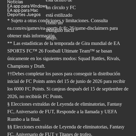
Noticias
EA app para Windows
EA app para Mac
Deportes Juegos
* Sujeto a otras condiciones y limitaciones. Consulta
ea.com/es/games/ea-sports-fc/fc-26/game-disclaimers para
obtener
más información.
** Las estadísticas de la temporada de Gira mundial de EA
SPORTS FC™ 26 Football Ultimate Team™ se basan
únicamente en los siguientes modos: Squad Battles, Rivals,
Champions y Draft.
††Debes completar los pasos para conseguir la distribución
inicial de FC Points antes del 15 de junio de 2026 para recibir
los 6000 FC Points. Si canjeas después del 15 de septiembre de
2026, no recibirás FC Points.
§ Elecciones extraídas de Leyenda de eliminatorias, Fantasy
FC, Aniversario de FUT, Responde a la llamada y UEFA
Rumbo a la final.
§§ Elecciones extraídas de Leyenda de eliminatorias, Fantasy
FC, Aniversario de FUT y Titanes de trofeo.