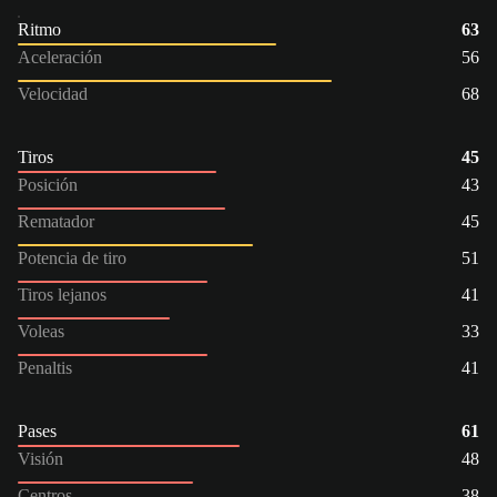
Ritmo
63
Aceleración
56
Velocidad
68
Tiros
45
Posición
43
Rematador
45
Potencia de tiro
51
Tiros lejanos
41
Voleas
33
Penaltis
41
Pases
61
Visión
48
Centros
38