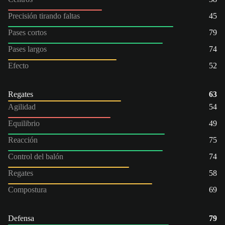
Precisión tirando faltas
45
Pases cortos
79
Pases largos
74
Efecto
52
Regates
63
Agilidad
54
Equilibrio
49
Reacción
75
Control del balón
74
Regates
58
Compostura
69
Defensa
79