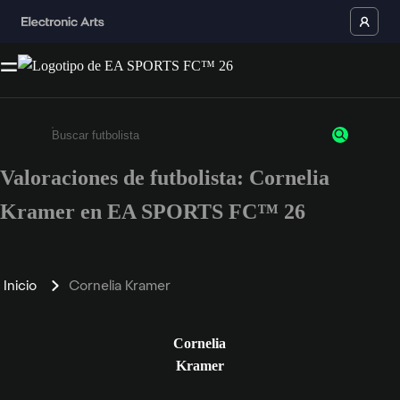
Valoraciones de futbolista: Cornelia
Escribe un mínimo de 3 caracteres o números.
Kramer en EA SPORTS FC™ 26
Inicio
Cornelia Kramer
Cornelia
Kramer