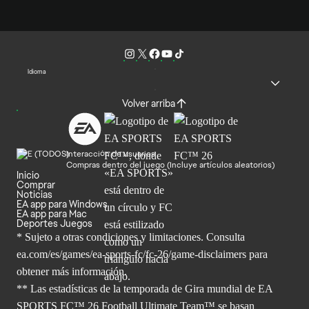
Idioma
Volver arriba
Interacción de usuarios
Compras dentro del juego (Incluye artículos aleatorios)
Inicio
Comprar
Noticias
EA app para Windows
EA app para Mac
Deportes Juegos
* Sujeto a otras condiciones y limitaciones. Consulta
ea.com/es/games/ea-sports-fc/fc-26/game-disclaimers para
obtener
más información.
** Las estadísticas de la temporada de Gira mundial de EA
SPORTS FC™ 26 Football Ultimate Team™ se basan