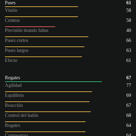
Pases
61
Visión
58
Centros
58
Precisión tirando faltas
40
Pases cortos
66
Pases largos
63
Efecto
61
Regates
67
Agilidad
77
Equilibrio
69
Reacción
67
Control del balón
68
Regates
64
Compostura
64