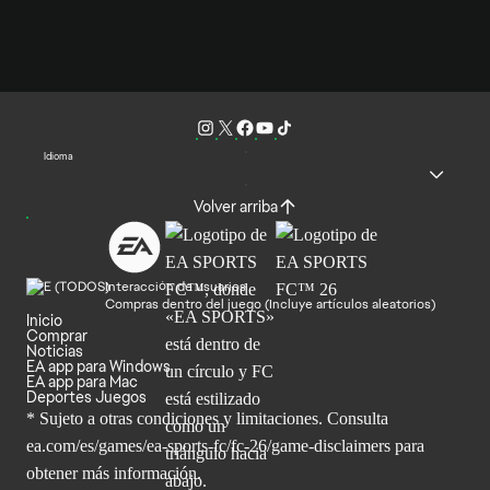
Idioma
Volver arriba
Interacción de usuarios
Compras dentro del juego (Incluye artículos aleatorios)
Inicio
Comprar
Noticias
EA app para Windows
EA app para Mac
Deportes Juegos
* Sujeto a otras condiciones y limitaciones. Consulta
ea.com/es/games/ea-sports-fc/fc-26/game-disclaimers para
obtener
más información.